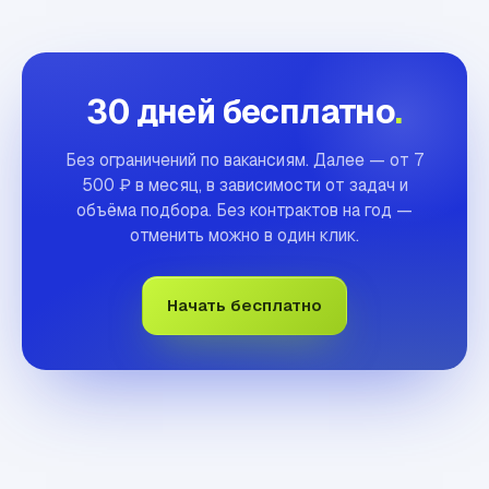
30 дней бесплатно
.
Без ограничений по вакансиям. Далее — от 7
500 ₽ в месяц, в зависимости от задач и
объёма подбора. Без контрактов на год —
отменить можно в один клик.
Начать бесплатно