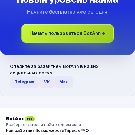
Начните бесплатно уже сегодня.
Начать пользоваться BotAnn
Следите за развитием BotAnn в наших
социальных сетях
Telegram
VK
Max
BotAnn
HR
Разбор откликов и найм в одном окне.
Как работает
Возможности
Тарифы
FAQ