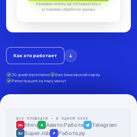
Нажимая кнопку, вы соглашаетесь с
условиями обработки данных
Как это работает
30 дней бесплатно
Без банковской карты
Регистрация за пару минут
ВСЕ ПЛОЩАДКИ — В ОДНОМ ОКНЕ
hh
·
ru
Авито Работа
Telegram
hh
A
SuperJob
Работа.ру
SJ
Р